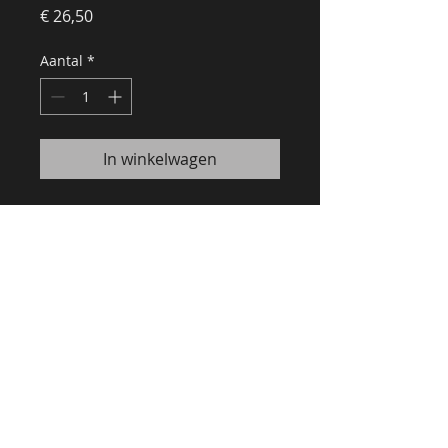
Prijs
€ 26,50
Aantal
*
In winkelwagen
Recommandé par le guide Gault
& Millau