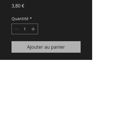
Prix
3,80 €
Quantité
*
Ajouter au panier
Recommandé par le guide Gault
& Millau